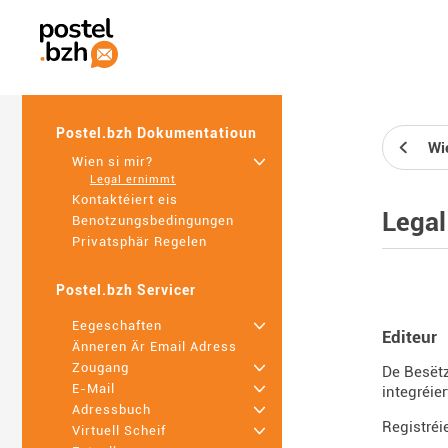
Postel.bzh Dokumentatioun
Wi
Wien si mir?
+
Legal ernimmt
Kontaktéiert eis
Legal
Benotzungsbedingungen
Privatsphär Regelen
Postel.bzh Servicer
Eegeschaften
+
Editeur
Änneren Är Email Adress
Zougang
+
De Besëtz
E-Mail
+
integréier
Adressbuch
+
Registréi
Virtuell Scheif
+