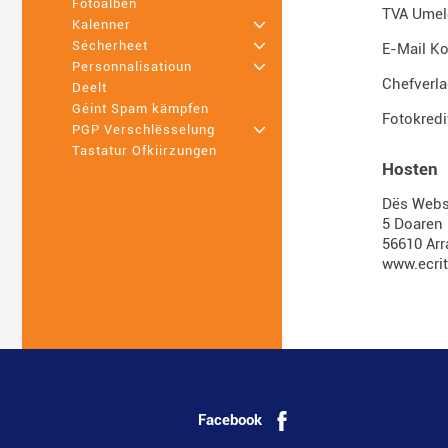
Fotoalben
TVA Umel
Kalenner
+
Sécherheet
+
E-Mail K
Personnalisatioun
+
Chefverl
Deelt
Géint Spam kämpfen
Fotokredi
PGP Verschlësselung
+
Tastatur Ofkiirzungen
Hosten
Dës Websä
5 Doaren
56610 Ar
www.ecrite
Facebook