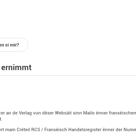
en si mir?
 ernimmt
er an de Verlag vun dëser Websäit sinn Mailo ënner franséische
t.
ert mam Créteil RCS / Franséisch Handelsregister ënner der Num