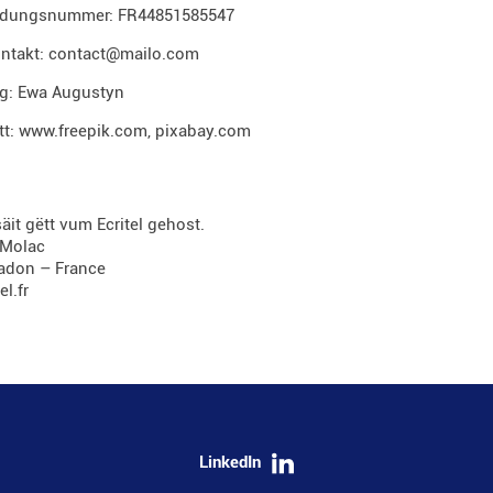
dungsnummer: FR44851585547
ontakt: contact@mailo.com
ag: Ewa Augustyn
tt:
www.freepik.com
,
pixabay.com
it gëtt vum Ecritel gehost.
 Molac
radon – France
l.fr
LinkedIn