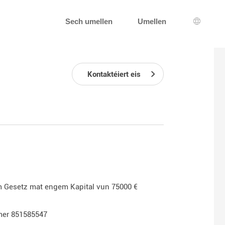
Sech umellen
Umellen
Sprooc
Kontaktéiert eis
m Gesetz mat engem Kapital vun 75000 €
mer 851585547