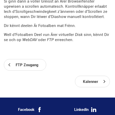
Si ginn dann a voller Gréisst an Ärer Browserfenster
ugewisen a scrollen automatesch. Kontrollknäpper erlaabt
Iech d'Scrollgeschwindegkeet z'änneren oder d'Scrollen ze
stoppen, wann Dir léiwer d'Diashow manuell kontrolléiert.
Dir kënnt
deelen
Är Fotoalben mat Frënn.
Well d'Fotoalben Deel vun Ärer
virtueller Disk
sinn, kënnt Dir
se och op
WebDAV
oder
FTP
erreechen.
FTP Zougang
Kalenner
Facebook
LinkedIn