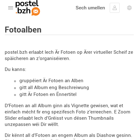
Sech umellen
Oppen de Menü
Umellen
Spro
Fotoalben
postel.bzh erlaabt Iech Är Fotoen op Ärer virtueller Scheif ze
späicheren an z'organiséieren.
Du kanns:
gruppéiert Är Fotoen an Alben
gitt all Album eng Beschreiwung
gitt Är Fotoen en Ënnertitel
D'Fotoen an all Album ginn als Vignette gewisen, wat et
einfach mécht fir eng spezifesch Foto z'erreechen. E Zoom
Slider erlaabt Iech d'Gréisst vun dësen Thumbnails
unzepassen wéi Dir wëllt.
Dir kënnt all d'Fotoen an engem Album als Diashow gesinn.