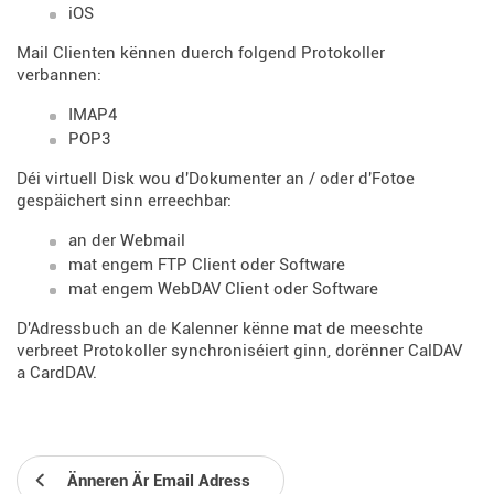
iOS
Mail Clienten kënnen duerch folgend Protokoller
verbannen:
IMAP4
POP3
Déi virtuell Disk wou d'Dokumenter an / oder d'Fotoe
gespäichert sinn erreechbar:
an der Webmail
mat engem FTP Client oder Software
mat engem WebDAV Client oder Software
D'Adressbuch an de Kalenner kënne mat de meeschte
verbreet Protokoller synchroniséiert ginn, dorënner CalDAV
a CardDAV.
Änneren Är Email Adress