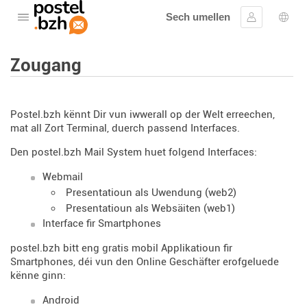
Sech umellen
Oppen de Menü
Umellen
Spro
Zougang
Postel.bzh kënnt Dir vun iwwerall op der Welt erreechen,
mat all Zort Terminal, duerch passend Interfaces.
Den postel.bzh Mail System huet folgend Interfaces:
Webmail
Presentatioun als Uwendung (web2)
Presentatioun als Websäiten (web1)
Interface fir Smartphones
postel.bzh bitt eng gratis mobil Applikatioun fir
Smartphones, déi vun den Online Geschäfter erofgeluede
kënne ginn:
Android