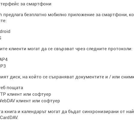
терфейс за смартфони
zh предлага безплатно мобилно приложение за смартфони, ко
те:
droid
S
те клиенти могат да се свързват чрез следните протоколи:
AP4
P3
ият диск, на който се съхраняват документите и / или снимк
уеб пощата
FTP клиент или софтуер
WebDAV клиент или софтуер
а книга и календарът могат да бъдат синхронизирани от на
 CardDAV.