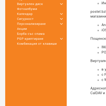
Ин
Виртуален диск
+
Фотоалбуми
postel.b
Календар
+
магазини
Сигурност
+
Персонализиране
+
An
Акции
iO
Борба със спама
Пощенски
PGP криптиране
+
Комбинация от клавиши
IM
PO
Виртуалн
в 
с 
с 
Адреснат
CalDAV и