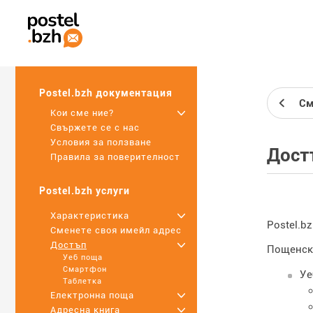
Postel.bzh документация
См
Кои сме ние?
+
Свържете се с нас
Условия за ползване
Дост
Правила за поверителност
Postel.bzh услуги
Характеристика
+
Postel.b
Сменете своя имейл адрес
Достъп
+
Пощенска
Уеб поща
Смартфон
Уе
Таблетка
Електронна поща
+
Адресна книга
+