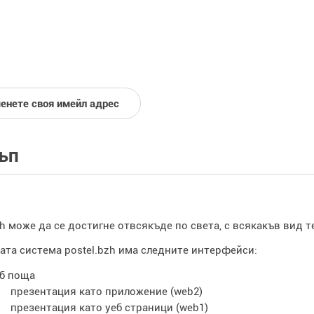
енете своя имейл адрес
ъп
zh може да се достигне отвсякъде по света, с всякакъв вид
та система postel.bzh има следните интерфейси:
б поща
презентация като приложение (web2)
презентация като уеб страници (web1)