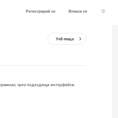
Регистрирай се
Впиши се
Избор н
Уеб поща
 терминал, чрез подходящи интерфейси.