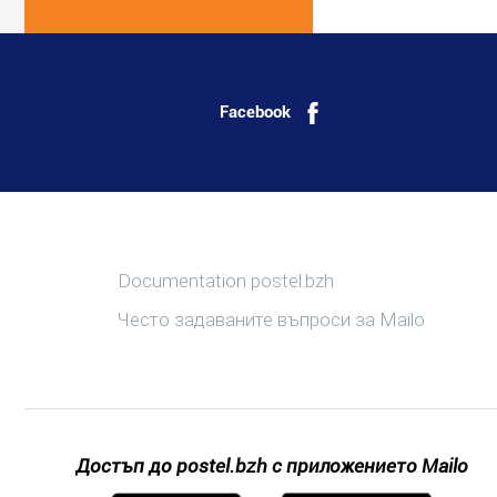
Facebook
Повече информация
Documentation postel.bzh
Често задаваните въпроси за Mailo
Достъп до postel.bzh с приложението Mailo