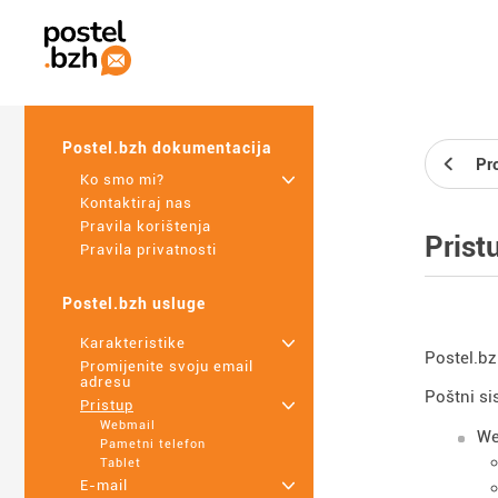
Postel.bzh dokumentacija
Pr
Ko smo mi?
+
Kontaktiraj nas
Pravila korištenja
Prist
Pravila privatnosti
Postel.bzh usluge
Karakteristike
+
Postel.bz
Promijenite svoju email
adresu
Poštni si
Pristup
+
Webmail
We
Pametni telefon
Tablet
E-mail
+