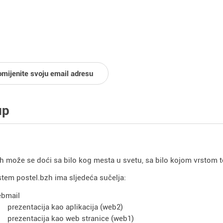
omijenite svoju email adresu
up
h može se doći sa bilo kog mesta u svetu, sa bilo kojom vrstom t
stem postel.bzh ima sljedeća sučelja:
bmail
prezentacija kao aplikacija (web2)
prezentacija kao web stranice (web1)