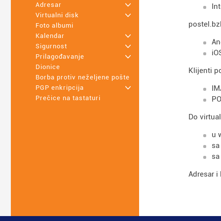
Adresar
+
In
Virtualni disk
+
postel.bz
Foto albumi
Kalendar
+
An
Sigurnost
+
iO
Prilagođavanje
+
Dionice
Klijenti 
Borba protiv neželjene pošte
IM
PGP enkripcija
+
Prečice na tastaturi
PO
Do virtua
u 
sa
sa
Adresar i