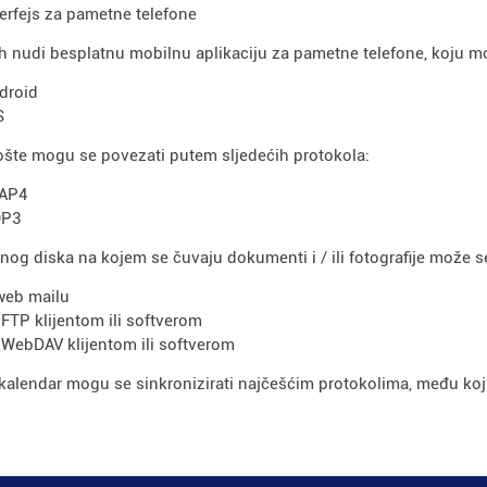
terfejs za pametne telefone
h nudi besplatnu mobilnu aplikaciju za pametne telefone, koju mo
droid
S
pošte mogu se povezati putem sljedećih protokola:
AP4
P3
lnog diska na kojem se čuvaju dokumenti i / ili fotografije može s
web mailu
 FTP klijentom ili softverom
 WebDAV klijentom ili softverom
 kalendar mogu se sinkronizirati najčešćim protokolima, među ko