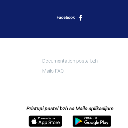
Facebook
Više informacija
Documentation postel.bzh
Mailo FAQ
Pristupi postel.bzh sa Mailo aplikacijom
PUSTI TO
Preuzmite na