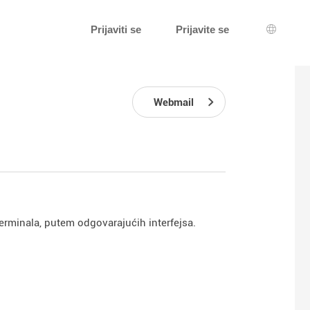
Prijaviti se
Prijavite se
Izbor je
Webmail
erminala, putem odgovarajućih interfejsa.