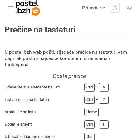
Prijaviti se
Otvorite meni
Prijavite se
Izbor
Prečice na tastaturi
U postel.bzh web pošti, sljedeće prečice na tastaturi vam
daju lak pristup najčešće korištenim stranicama i
funkcijama.
Opšte prečice
Odaberite sve elemente na listi
Ctrl
+
A
Lista prečica na tastaturi
Ctrl
+
?
Vratite se na listu
Home
Dodati element
Ctrl
+
!
Izbrisati odabrane elemente
Del