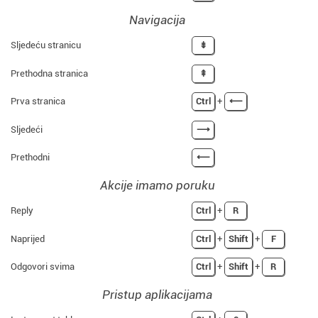
Navigacija
Sljedeću stranicu
⇟
Prethodna stranica
⇞
Prva stranica
Ctrl
+
⟵
Sljedeći
⟶
Prethodni
⟵
Akcije imamo poruku
Reply
Ctrl
+
R
Naprijed
Ctrl
+
Shift
+
F
Odgovori svima
Ctrl
+
Shift
+
R
Pristup aplikacijama