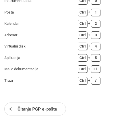
Instrument tabla
Ctrl
+
0
Pošta
Ctrl
+
1
Kalendar
Ctrl
+
2
Adresar
Ctrl
+
3
Virtualni disk
Ctrl
+
4
Aplikacija
Ctrl
+
5
Mailo dokumentacija
Ctrl
+
F1
Traži
Ctrl
+
/
Čitanje PGP e-pošte