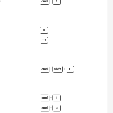
i
cmd
+
!
⇞
⟶
cmd
+
Shift
+
F
cmd
+
1
cmd
+
3