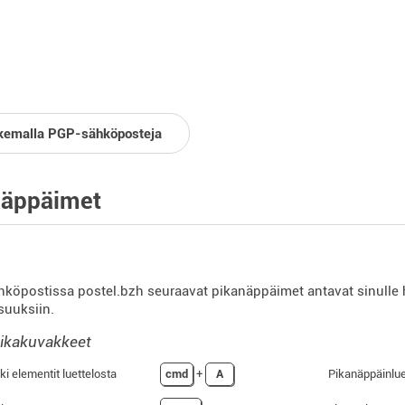
kemalla PGP-sähköposteja
näppäimet
köpostissa postel.bzh seuraavat pikanäppäimet antavat sinulle 
suuksiin.
pikakuvakkeet
ki elementit luettelosta
cmd
+
A
Pikanäppäinlue