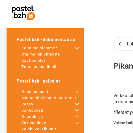
Postel.bzh -dokumentaatio
Lu
Keitä me olemme?
+
Ota meihin yhteyttä
Käyttöehdot
Pika
Tietosuojasäännöt
Postel.bzh -palvelut
Ominaisuudet
+
Verkkosäh
Muuta sähköpostiosoitteesi
ja ominai
Pääsy
+
Sähköposti
+
Yleiset 
Osoitekirja
+
Valitse kaik
Virtuaalilevy
+
Valokuva-albumit