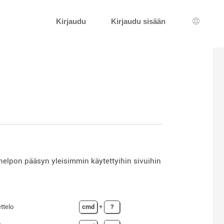
Kirjaudu
Kirjaudu sisään
Kielen v
helpon pääsyn yleisimmin käytettyihin sivuihin
ttelo
cmd
+
?