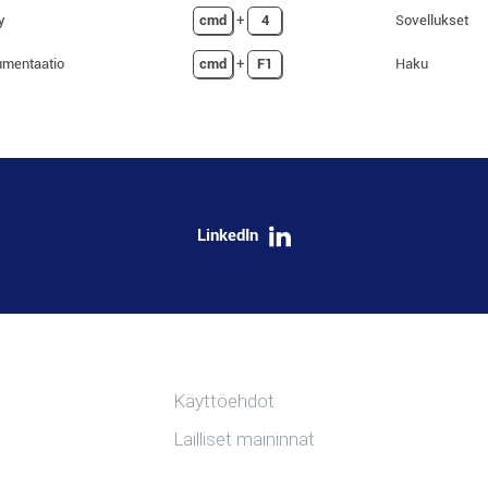
y
cmd
+
4
Sovellukset
umentaatio
cmd
+
F1
Haku
LinkedIn
Hyödyllisiä linkkejä
Käyttöehdot
Lailliset maininnat