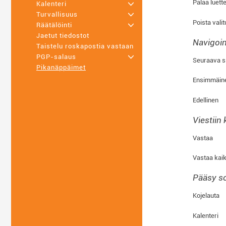
Palaa luett
Kalenteri
+
Turvallisuus
+
Poista valit
Räätälöinti
+
Jaetut tiedostot
Navigoin
Taistelu roskapostia vastaan
PGP-salaus
+
Seuraava s
Pikanäppäimet
Ensimmäine
Edellinen
Viestiin
Vastaa
Vastaa kaik
Pääsy so
Kojelauta
Kalenteri