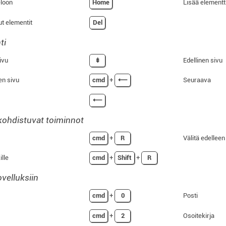
eloon
Home
Lisää elementt
ut elementit
Del
ti
ivu
⇟
Edellinen sivu
n sivu
cmd
+
⟵
Seuraava
⟵
 kohdistuvat toiminnot
cmd
+
R
Välitä edelleen
ille
cmd
+
Shift
+
R
velluksiin
cmd
+
0
Posti
cmd
+
2
Osoitekirja