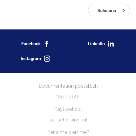
Salasana
Facebook
LinkedIn
Instagram
Lisää tietoa
Documentation postel.bzh
Mailo UKK
Hyödyllisiä linkkejä
Käyttöehdot
Lailliset maininnat
Löydä postel.bzh
Keitä me olemme?