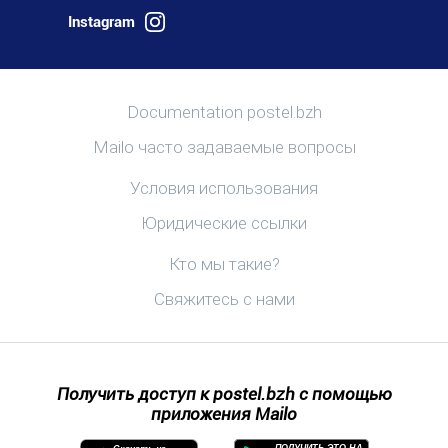
Instagram
Больше информации
Documentation postel.bzh
Mailo часто задаваемые вопросы
Полезные ссылки
Условия использования
Юридические ссылки
Узнать postel.bzh
Кто мы такие?
Свяжитесь с нами
Получить доступ к postel.bzh с помощью
приложения Mailo
ПОЛУЧИТЬ ЭТО НА