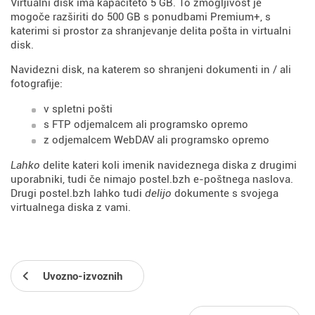
Virtualni disk ima kapaciteto 5 GB. To zmogljivost je
mogoče razširiti do 500 GB s ponudbami Premium+, s
katerimi si prostor za shranjevanje delita pošta in virtualni
disk.
Navidezni disk, na katerem so shranjeni dokumenti in / ali
fotografije:
v spletni pošti
s FTP odjemalcem ali programsko opremo
z odjemalcem WebDAV ali programsko opremo
Lahko
delite kateri koli imenik navideznega diska z drugimi
uporabniki, tudi če nimajo postel.bzh e-poštnega naslova.
Drugi postel.bzh lahko tudi
delijo
dokumente s svojega
virtualnega diska z vami.
Uvozno-izvoznih