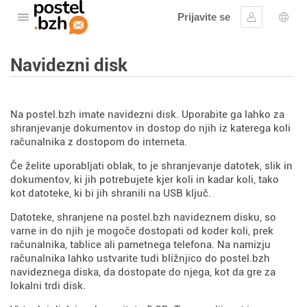
Prijavite se
Odprite meni
Vpis
Izbir
Navidezni disk
Na postel.bzh imate navidezni disk. Uporabite ga lahko za
shranjevanje dokumentov in dostop do njih iz katerega koli
računalnika z dostopom do interneta.
Če želite uporabljati oblak, to je shranjevanje datotek, slik in
dokumentov, ki jih potrebujete kjer koli in kadar koli, tako
kot datoteke, ki bi jih shranili na USB ključ.
Datoteke, shranjene na postel.bzh navideznem disku, so
varne in do njih je mogoče dostopati od koder koli, prek
računalnika, tablice ali pametnega telefona. Na namizju
računalnika lahko ustvarite tudi bližnjico do postel.bzh
navideznega diska, da dostopate do njega, kot da gre za
lokalni trdi disk.