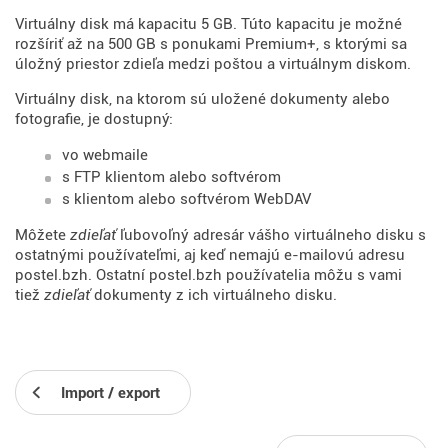
Virtuálny disk má kapacitu 5 GB. Túto kapacitu je možné
rozšíriť až na 500 GB s ponukami Premium+, s ktorými sa
úložný priestor zdieľa medzi poštou a virtuálnym diskom.
Virtuálny disk, na ktorom sú uložené dokumenty alebo
fotografie, je dostupný:
vo webmaile
s FTP klientom alebo softvérom
s klientom alebo softvérom WebDAV
Môžete
zdieľať
ľubovoľný adresár vášho virtuálneho disku s
ostatnými používateľmi, aj keď nemajú e-mailovú adresu
postel.bzh. Ostatní postel.bzh používatelia môžu s vami
tiež
zdieľať
dokumenty z ich virtuálneho disku.
Import / export