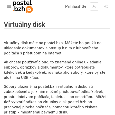
Prihlásiť Se
Otvorte menu
Prihlásiť sa
Výbe
Virtuálny disk
Virtuálny disk máte na postel.bzh. Môžete ho použiť na
ukladanie dokumentov a prístup k nim z ľubovoľného
počítača s prístupom na internet.
Ak chcete používať cloud, to znamená online ukladanie
súborov, obrázkov a dokumentov, ktoré potrebujete
kdekoľvek a kedykoľvek, rovnako ako súbory, ktoré by ste
uložili na USB kľúči.
Súbory uložené na postel.bzh virtuálnom disku sú
zabezpečené a je k nim možné pristupovať odkiaľkoľvek,
prostredníctvom počítača, tabletu alebo smartfónu. Môžete
tiež vytvoriť odkaz na virtuálny disk postel.bzh na
pracovnej ploche počítača, pomocou ktorého získate
prístup k miestnemu pevnému disku.