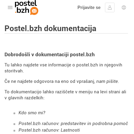
Prijavite se
Odprite meni
Vpis
Izbir
Postel.bzh dokumentacija
Dobrodošli v dokumentaciji postel.bzh
Tu lahko najdete vse informacije o postel.bzh in njegovih
storitvah.
Če ne najdete odgovora na eno od vprašanj,
nam pišite
.
To dokumentacijo lahko raziščete v meniju na levi strani ali
v glavnih razdelkih:
Kdo smo mi?
Postel.bzh računov: predstavitev in podrobna pomoč
Postel.bzh računov: Lastnosti