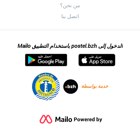
اكتشف postel.bzh
من نحن؟
اتصل بنا
الدخول إلى postel.bzh باستخدام التطبيق Mailo
احصل عليه
تنزيل على
خدمة بواسطة
Powered by