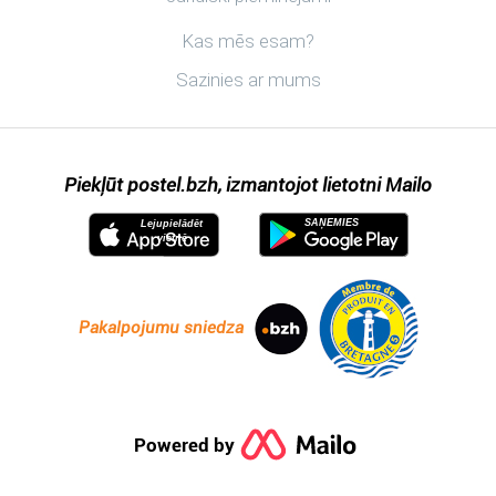
Atklāt postel.bzh
Kas mēs esam?
Sazinies ar mums
Piekļūt postel.bzh, izmantojot lietotni Mailo
SAŅEMIES
Lejupielādēt
vietnē
Pakalpojumu sniedza
Powered by