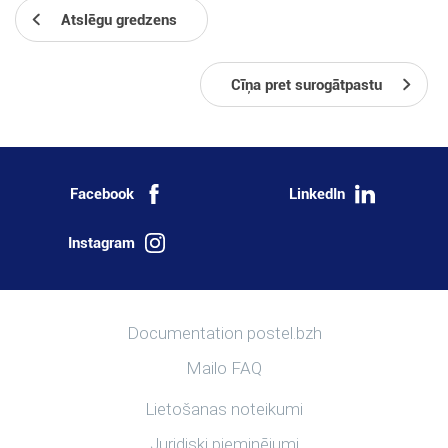
Atslēgu gredzens
Cīņa pret surogātpastu
Facebook
LinkedIn
Instagram
Vairāk informācijas
Documentation postel.bzh
Mailo FAQ
Noderīgas saites
Lietošanas noteikumi
Juridiski pieminējumi