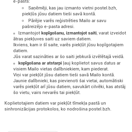
e-pasts:
Saņēmēji, kas jau izmanto vietni postel.bzh,
piekļūs jūsu datiem tieši savā kontā.
Pārējie varēs reģistrēties Mailo ar savu
pašreizējo e-pasta adresi.
Izmantojot
kopīgošanu, izmantojot saiti
, varat izveidot
ātras piekļuves saiti uz saviem datiem.
Ikviens, kam ir šī saite, varēs piekļūt jūsu kopīgotajiem
datiem.
Jūs varat sazināties ar šo saiti jebkurā izvēlētajā veidā.
kopīgošana ar atstarpi
ļauj koplietot savus datus ar
visiem Mailo vietas dalībniekiem, kam piederat.
Viņi var piekļūt jūsu datiem tieši savā Mailo kontā.
Jaunie dalībnieki, kas pievienoti šai vietai, automātiski
varēs piekļūt arī jūsu datiem, savukārt cilvēki, kas atstāj
šo vietu, vairs nevarēs tai piekļūt.
Koplietotajiem datiem var piekļūt tīmekļa pastā un
sinhronizācijas protokolos, ko nodrošina postel.bzh.