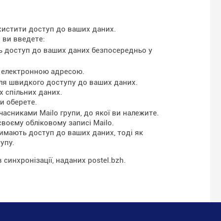
истити доступ до ваших даних.
 ви введете:
ть доступ до ваших даних безпосередньо у
ю електронною адресою.
ля швидкого доступу до ваших даних.
х спільних даних.
и оберете.
асниками Mailo групи, до якої ви належите.
воєму обліковому записі Mailo.
римають доступ до ваших даних, тоді як
упу.
синхронізації, наданих postel.bzh.