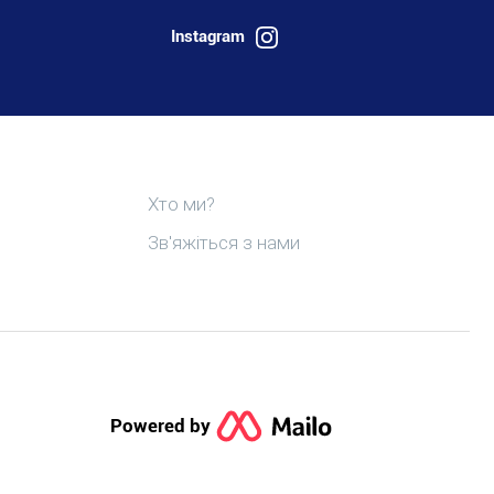
Instagram
Виявити postel.bzh
Хто ми?
Зв'яжіться з нами
Powered by