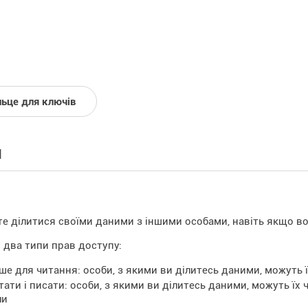
льце для ключів
й
е ділитися своїми даними з іншими особами, навіть якщо во
 два типи прав доступу:
ше для читання: особи, з якими ви ділитесь даними, можуть ї
тати і писати: особи, з якими ви ділитесь даними, можуть їх
ли