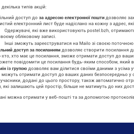
 декілька типів акцій:
ільний доступ до
за адресою електронної пошти
дозволяє зах
истий електронний лист буде надіслано на кожну з адрес, які
Одержувачі, які вже використовують postel.bzh, отримаю
своєму обліковому записі.
Інші зможуть зареєструватися на Mailo зі своєю поточно
ільний доступ за посиланням
дозволяє створити посилання д
-хто, хто має це посилання, зможе отримати доступ до ваши
ожете повідомити це посилання будь-яким способом, який в
мін із групою
дозволяє вам ділитися своїми даними з усіма уч
 можуть отримати доступ до ваших даних безпосередньо у с
 учасники, додані до цього простору, також автоматично от
, які залишають цей простір, більше не матимуть до них дост
дані можна отримати у веб-пошті та за допомогою протоколів 