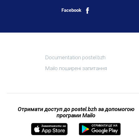
Facebook
Більше інформації
Documentation postel.bzh
Mailo поширені запитання
Отримати доступ до postel.bzh за допомогою
програми Mailo
ОТРИМАТИ ЦЕ НА
Завантажити на