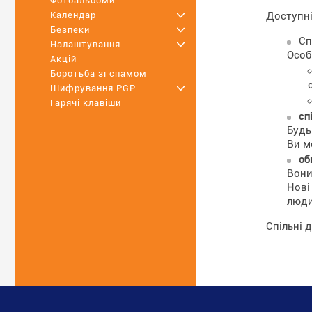
Фотоальбоми
Доступні
Календар
+
Безпеки
+
Сп
Налаштування
+
Особ
Акцій
Боротьба зі спамом
Шифрування PGP
+
Гарячі клавіши
сп
Будь
Ви м
об
Вони
Нові
люди
Спільні 