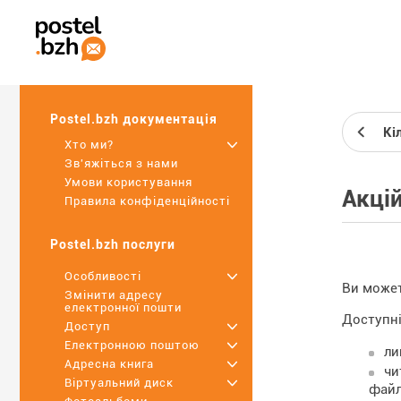
Postel.bzh документація
Кі
Хто ми?
+
Зв'яжіться з нами
Умови користування
Акці
Правила конфіденційності
Postel.bzh послуги
Особливості
+
Ви может
Змінити адресу
електронної пошти
Доступні
Доступ
+
Електронною поштою
+
ли
Адресна книга
+
чи
Віртуальний диск
+
фай