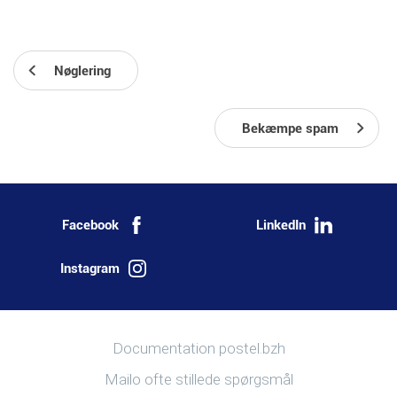
Nøglering
Bekæmpe spam
Facebook
LinkedIn
Instagram
Mere information
Documentation postel.bzh
Mailo ofte stillede spørgsmål