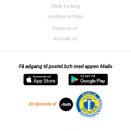
Nyttige links
Vilkår for brug
Juridiske omtaler
Opdag postel.bzh
Hvem er vi?
Kontakt os
Få adgang til postel.bzh med appen Mailo
FÅ DET PÅ
Download på
En tjeneste af