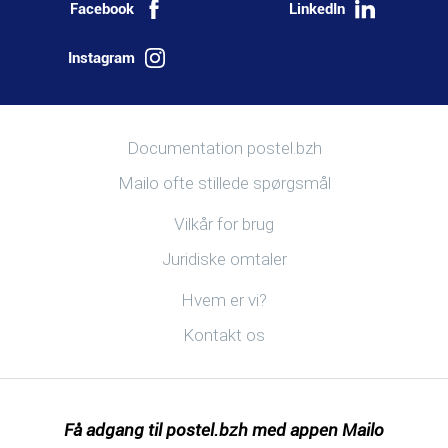
Facebook
LinkedIn
Instagram
Mere information
Documentation postel.bzh
Mailo ofte stillede spørgsmål
Nyttige links
Vilkår for brug
Juridiske omtaler
Opdag postel.bzh
Hvem er vi?
Kontakt os
Få adgang til postel.bzh med appen Mailo