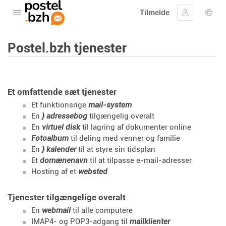
Tilmelde
Åbne menuen
Log ind
Spro
Postel.bzh tjenester
Et omfattende sæt tjenester
Et funktionsrige
mail-system
En
} adressebog
tilgængelig overalt
En
virtuel disk
til lagring af dokumenter online
Fotoalbum
til deling med venner og familie
En
} kalender
til at styre sin tidsplan
Et
domænenavn
til at tilpasse e-mail-adresser
Hosting af et
websted
Tjenester tilgængelige overalt
En
webmail
til alle computere
IMAP4- og POP3-adgang til
mailklienter