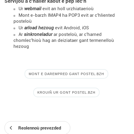
Servijoù a c'haller kaout e pep lec'h
Ur
webmail
evit an holl urzhiataerioù
Mont e-barzh IMAP4 ha POP3 evit ar c'hliented
posteloù
Ur
arload hezoug
evit Android, iOS
Ar
sinkroneladur
ar posteloù, ar c'harned
chomlec'hioù hag an deiziataer gant termenelloù
hezoug
MONT E DAREMPRED GANT POSTEL.BZH
KROUIÑ UR GONT POSTEL.BZH
Reolennoù prevezded