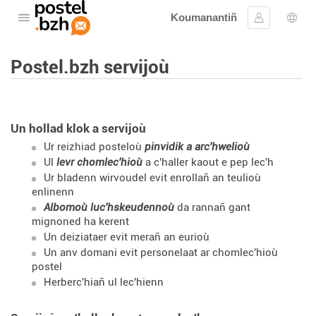
Koumanantiñ
Digeriñ al lañser
Kevreañ
Diba
Postel.bzh servijoù
Un hollad klok a servijoù
Ur reizhiad posteloù
pinvidik a arc'hwelioù
Ul
levr chomlec'hioù
a c'haller kaout e pep lec'h
Ur bladenn wirvoudel
evit enrollañ an teulioù
enlinenn
Albomoù luc'hskeudennoù
da rannañ gant
mignoned ha kerent
Un deiziataer
evit merañ an eurioù
Un anv domani
evit personelaat ar chomlec'hioù
postel
Herberc'hiañ ul lec'hienn