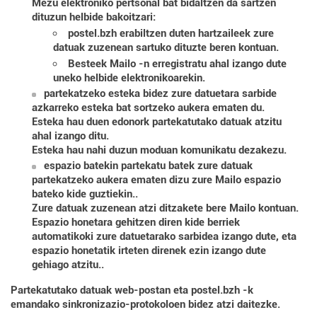
Mezu elektroniko pertsonal bat bidaltzen da sartzen
dituzun helbide bakoitzari:
postel.bzh erabiltzen duten hartzaileek zure
datuak zuzenean sartuko dituzte beren kontuan.
Besteek Mailo -n erregistratu ahal izango dute
uneko helbide elektronikoarekin.
partekatzeko esteka bidez
zure datuetara sarbide
azkarreko esteka bat sortzeko aukera ematen du.
Esteka hau duen edonork partekatutako datuak atzitu
ahal izango ditu.
Esteka hau nahi duzun moduan komunikatu dezakezu.
espazio batekin partekatu
batek zure datuak
partekatzeko aukera ematen dizu zure Mailo espazio
bateko kide guztiekin..
Zure datuak zuzenean atzi ditzakete bere Mailo kontuan.
Espazio honetara gehitzen diren kide berriek
automatikoki zure datuetarako sarbidea izango dute, eta
espazio honetatik irteten direnek ezin izango dute
gehiago atzitu..
Partekatutako datuak web-postan eta postel.bzh -k
emandako sinkronizazio-protokoloen bidez atzi daitezke.