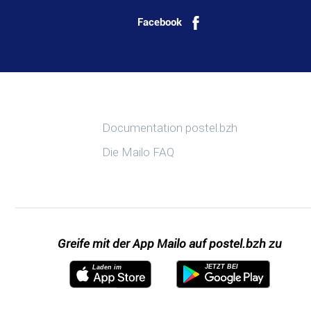
Facebook
Weitere Information
Documentation postel.bzh
Die Mailo FAQ
Greife mit der App Mailo auf postel.bzh zu
JETZT BEI
Laden im