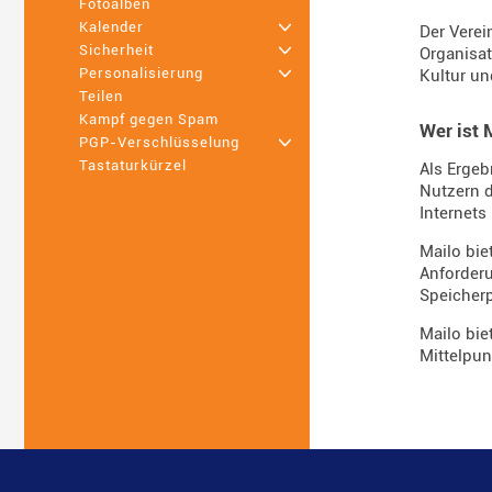
Fotoalben
Kalender
+
Der Verei
Sicherheit
+
Organisati
Personalisierung
+
Kultur un
Teilen
Kampf gegen Spam
Wer ist 
PGP-Verschlüsselung
+
Tastaturkürzel
Als Ergeb
Nutzern d
Internets 
Mailo bie
Anforderu
Speicherp
Mailo bie
Mittelpun