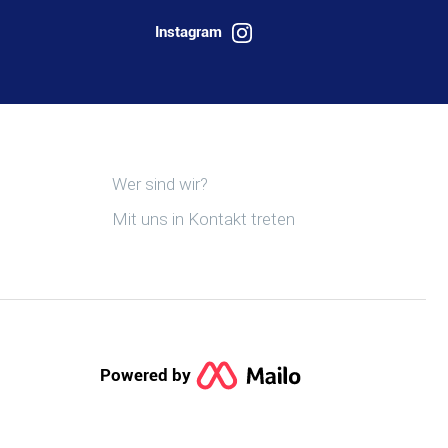
Instagram
Postel.bzh entdecken
Wer sind wir?
Mit uns in Kontakt treten
Powered by