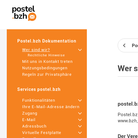
Postel.bzh Dokumentation
Po
Wer sind wir?
+
Rechtliche Hinweise
Mit uns in Kontakt treten
Wer s
Nutzungsbedingungen
Regeln zur Privatsphäre
Services postel.bzh
Funktionalitäten
+
postel.
Ihre E-Mail-Adresse ändern
Zugang
+
Postel.bz
E-Mail
+
www.bzh
Adressbuch
+
Virtuelle Festplatte
+
Der Ver