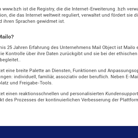
n www.bzh ist die Registry, die die Internet-Erweiterung .bzh verw
on, die das Internet weltweit reguliert, verwaltet und fördert sie d
d ihren Sprachen gewidmet ist.
Mailo?
nis 25 Jahren Erfahrung des Unternehmens Mail Object ist Mailo e
ie Kontrolle über ihre Daten zurückgibt und sie bei der ethisch
begleitet..
tet eine breite Palette an Diensten, Funktionen und Anpassungsopt
ngen: individuell, familiär, assoziativ oder beruflich. Neben E-Ma
latz und Freigabe-Tools.
tet einen reaktionsschnellen und personalisierten
Kundensuppor
kt des Prozesses der kontinuierlichen Verbesserung der Plattfor