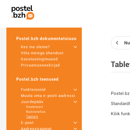
Postel.bzh dokumentatsioon
Nu
Kes me oleme?
+
Võta meiega ühendust
Kasutustingimused
Table
Privaatsuseeskirjad
Postel.bzh teenused
Funktsioonid
+
Postel.bz
Muuta oma e-posti aadressi
Juurdepääs
+
Standard
Veebimeil
Nutitelefon
Kõik funk
Tablett
E-post
+
Aadressiraamat
+