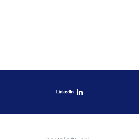
LinkedIn
Kasulikud lingid