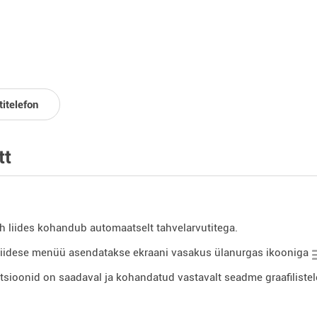
titelefon
tt
h liides kohandub automaatselt tahvelarvutitega.
liidese menüü asendatakse ekraani vasakus ülanurgas ikooniga
tsioonid on saadaval ja kohandatud vastavalt seadme graafiliste