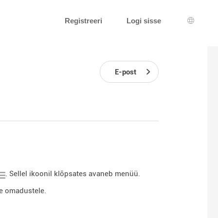
Registreeri
Logi sisse
Keeleva
E-post
. Sellel ikoonil klõpsates avaneb menüü.
le omadustele.