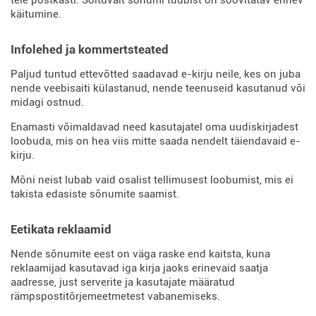
teie postkasti. Sõltuvalt sõnumi tüübist on soovitatav erinev
käitumine.
Infolehed ja kommertsteated
Paljud tuntud ettevõtted saadavad e-kirju neile, kes on juba
nende veebisaiti külastanud, nende teenuseid kasutanud või
midagi ostnud.
Enamasti võimaldavad need kasutajatel oma uudiskirjadest
loobuda, mis on hea viis mitte saada nendelt täiendavaid e-
kirju.
Mõni neist lubab vaid osalist tellimusest loobumist, mis ei
takista edasiste sõnumite saamist.
Eetikata reklaamid
Nende sõnumite eest on väga raske end kaitsta, kuna
reklaamijad kasutavad iga kirja jaoks erinevaid saatja
aadresse, just serverite ja kasutajate määratud
rämpspostitõrjemeetmetest vabanemiseks.