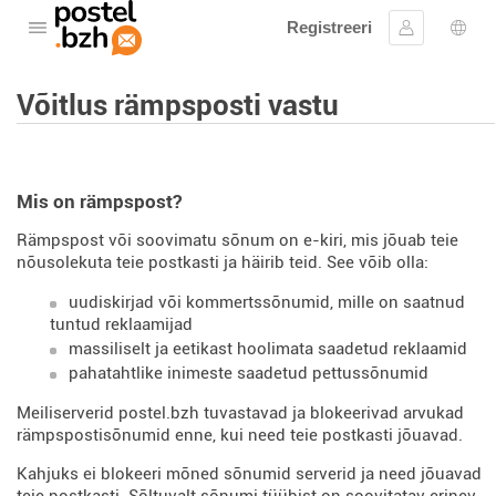
Registreeri
Avage menüü
Logi sisse
Keel
Võitlus rämpsposti vastu
Mis on rämpspost?
Rämpspost või soovimatu sõnum on e-kiri, mis jõuab teie
nõusolekuta teie postkasti ja häirib teid. See võib olla:
uudiskirjad või kommertssõnumid, mille on saatnud
tuntud reklaamijad
massiliselt ja eetikast hoolimata saadetud reklaamid
pahatahtlike inimeste saadetud pettussõnumid
Meiliserverid postel.bzh tuvastavad ja blokeerivad arvukad
rämpspostisõnumid enne, kui need teie postkasti jõuavad.
Kahjuks ei blokeeri mõned sõnumid serverid ja need jõuavad