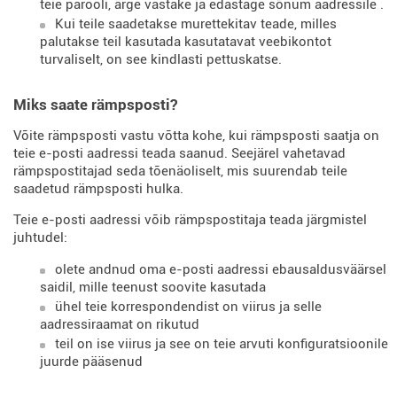
teie parooli, ärge vastake ja edastage sõnum aadressile
.
Kui teile saadetakse murettekitav teade, milles
palutakse teil kasutada kasutatavat veebikontot
turvaliselt, on see kindlasti pettuskatse.
Miks saate rämpsposti?
Võite rämpsposti vastu võtta kohe, kui rämpsposti saatja on
teie e-posti aadressi teada saanud. Seejärel vahetavad
rämpspostitajad seda tõenäoliselt, mis suurendab teile
saadetud rämpsposti hulka.
Teie e-posti aadressi võib rämpspostitaja teada järgmistel
juhtudel:
olete andnud oma e-posti aadressi ebausaldusväärsel
saidil, mille teenust soovite kasutada
ühel teie korrespondendist on viirus ja selle
aadressiraamat on rikutud
teil on ise viirus ja see on teie arvuti konfiguratsioonile
juurde pääsenud