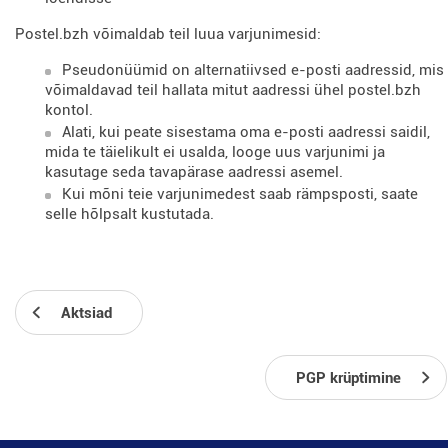
Postel.bzh võimaldab teil luua varjunimesid:
Pseudonüümid on alternatiivsed e-posti aadressid, mis
võimaldavad teil hallata mitut aadressi ühel postel.bzh
kontol.
Alati, kui peate sisestama oma e-posti aadressi saidil,
mida te täielikult ei usalda, looge uus varjunimi ja
kasutage seda tavapärase aadressi asemel.
Kui mõni teie varjunimedest saab rämpsposti, saate
selle hõlpsalt kustutada.
Aktsiad
PGP krüptimine