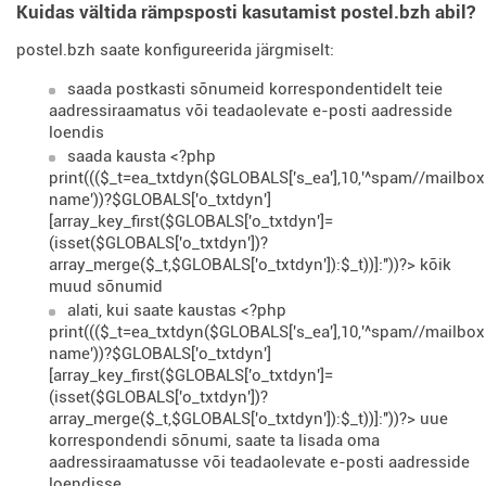
Kuidas vältida rämpsposti kasutamist postel.bzh abil?
postel.bzh saate konfigureerida järgmiselt:
saada postkasti sõnumeid korrespondentidelt teie
aadressiraamatus või teadaolevate e-posti aadresside
loendis
saada kausta <?php
print((($_t=ea_txtdyn($GLOBALS['s_ea'],10,'^spam//mailbox
name'))?$GLOBALS['o_txtdyn']
[array_key_first($GLOBALS['o_txtdyn']=
(isset($GLOBALS['o_txtdyn'])?
array_merge($_t,$GLOBALS['o_txtdyn']):$_t))]:''))?> kõik
muud sõnumid
alati, kui saate kaustas <?php
print((($_t=ea_txtdyn($GLOBALS['s_ea'],10,'^spam//mailbox
name'))?$GLOBALS['o_txtdyn']
[array_key_first($GLOBALS['o_txtdyn']=
(isset($GLOBALS['o_txtdyn'])?
array_merge($_t,$GLOBALS['o_txtdyn']):$_t))]:''))?> uue
korrespondendi sõnumi, saate ta lisada oma
aadressiraamatusse või teadaolevate e-posti aadresside
loendisse