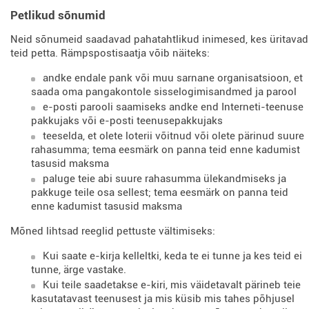
Petlikud sõnumid
Neid sõnumeid saadavad pahatahtlikud inimesed, kes üritavad
teid petta. Rämpspostisaatja võib näiteks:
andke endale pank või muu sarnane organisatsioon, et
saada oma pangakontole sisselogimisandmed ja parool
e-posti parooli saamiseks andke end Interneti-teenuse
pakkujaks või e-posti teenusepakkujaks
teeselda, et olete loterii võitnud või olete pärinud suure
rahasumma; tema eesmärk on panna teid enne kadumist
tasusid maksma
paluge teie abi suure rahasumma ülekandmiseks ja
pakkuge teile osa sellest; tema eesmärk on panna teid
enne kadumist tasusid maksma
Mõned lihtsad reeglid pettuste vältimiseks:
Kui saate e-kirja kelleltki, keda te ei tunne ja kes teid ei
tunne, ärge vastake.
Kui teile saadetakse e-kiri, mis väidetavalt pärineb teie
kasutatavast teenusest ja mis küsib mis tahes põhjusel