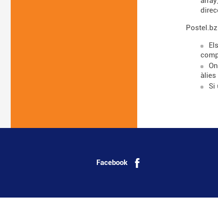
array
dire
Postel.bz
El
comp
On
àlies
Si
Facebook