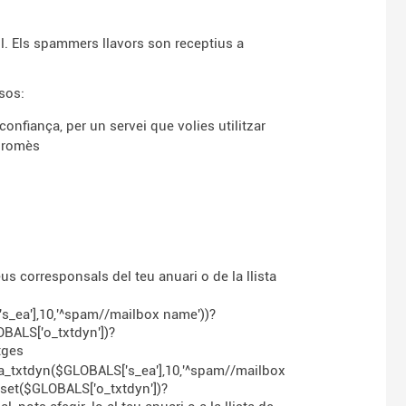
. Els spammers llavors son receptius a
sos:
onfiança, per un servei que volies utilitzar
mpromès
us corresponsals del teu anuari o de la llista
's_ea'],10,'^spam//mailbox name'))?
OBALS['o_txtdyn'])?
tges
ea_txtdyn($GLOBALS['s_ea'],10,'^spam//mailbox
sset($GLOBALS['o_txtdyn'])?