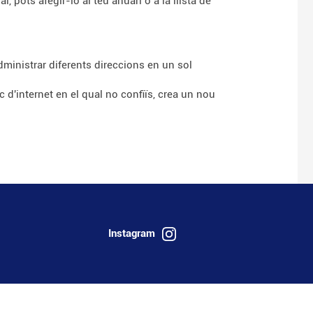
, pots afegir-lo al teu anuari o a la llista de
administrar diferents direccions en un sol
 d'internet en el qual no confiïs, crea un nou
Instagram