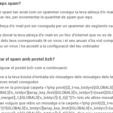
reps spam?
e spam tan aviat com un spammer conegui la teva adreça d'e-mail
iar-les, per incrementar la quantitat de spam que reps.
dreça d'e-mail pot ser coneguda per un spammer als següents ca
s donat la teva adreça d'e-mail en un lloc d'internet que no es de c
 dels teus corresponsals té un virus i el seu anuari s'ha vist co
ns un virus i ha accedit a la configuració del teu ordinador
tar el spam amb postel.bzh?
igurar el postel.bzh com a continuació:
bre a la teva bústia d'entrada els missatges dels missatges dels te
reces email conegudes
bre en la principal carpeta <?php print((($_t=ea_txtdyn($GLOBALS[
ALS['o_txtdyn'][array_key_first($GLOBALS['o_txtdyn']=(isset($GL
_merge($_t,$GLOBALS['o_txtdyn']):$_t))]:''))?> tots els altres missa
an vulguis que rebis un missatge a la carpeta <?php print((($_t=
))?$GLOBALS['o_txtdyn'][array_key_first($GLOBALS['o_txtdyn']=(i