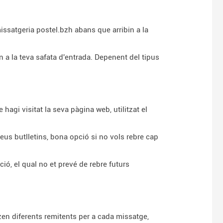
satgeria postel.bzh abans que arribin a la
 a la teva safata d'entrada. Depenent del tipus
i visitat la seva pàgina web, utilitzat el
deus butlletins, bona opció si no vols rebre cap
ió, el qual no et prevé de rebre futurs
tzen diferents remitents per a cada missatge,