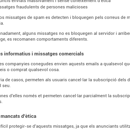
uncis enviats massivament i sense coneixement d'ètica
ssatges fraudulents de persones malicioses
 missatges de spam es detecten i bloquegen pels correus de mis
ia.
nadament, alguns missatges no es bloquegen al servidor i arriben
tge, es recomanen comportaments diferents.
ns informatius i missatges comercials
 companyies conegudes envien aquests emails a qualsevol que hag
eis o comprat qualsevol cosa.
ria de casos, permeten als usuaris cancel·lar la subscripció dels 
l seu.
unes d'elles només et permeten cancel·lar parcialment la subscripc
s.
 mancats d'ètica
ifícil protegir-se d'aquests missatges, ja que els anunciants utili