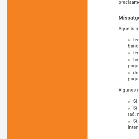
precisame
Missatg
Aquells m
fe
banc
fe
fe
pagar
de
pagar
Algunes re
Si
Si
raó, 
Si
inten