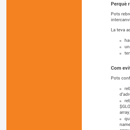
Perquè 
Pots rebr
intercanv
La teva a
ha
un
te
Com evi
Pots conf
re
d'ad
re
$GLOB
array
qu
name'