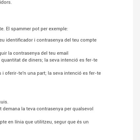
idors.
te. El spammer pot per exemple:
 teu identificador i contrasenya del teu compte
guir la contrasenya del teu email
quantitat de diners; la seva intenció es fer-te
 oferir-te'n una part; la seva intenció es fer-te
uis.
l et demana la teva contrasenya per qualsevol
e en línia que utilitzeu, segur que és un