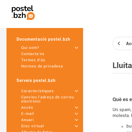
Documentació postel.bzh
Ac
Qui som?
+
Contacta'ns
Termes d'ús
Lluit
Normes de privadesa
Serveis postel.bzh
Característiques
+
Canvieu l'adreça de correu
Què es 
electrònic
Accés
+
Un spam, 
E-mail
+
molesta. 
Anuari
+
bu
Disc virtual
+