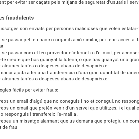
nt per evitar ser caçats pels mitjans de seguretat d'usuaris i serv
es fraudulents
issatges són enviats per persones malicioses que volen estafar-
r-se passar pel teu banc o organització similar, per tenir accés al
ari
r-se passar com el teu proveïdor d'internet o d'e-mail, per aconse
r-te creure que has guanyat la loteria, o que has guanyat una gran 
 algunes tarifes o despeses abans de desaparèixer
manar ajuda a fer una transferència d'una gran quantitat de diners i
 algunes tarifes o despeses abans de desaparèixer
gles fàcils per evitar fraus:
 reps un email d'algú que no coneguis i no et conegui, no respong
 reps un email que pretén venir d'un servei que utilitzes, i el qua
no responguis i transfereix l'e-mail a
.
 rebeu un missatge alarmant que us demana que protegiu un compt
t de frau.