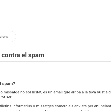
cions
a contra el spam
el spam?
o missatge no sol·licitat, es un email que arriba a la teva bústia 
Pot ser:
tlletins informatius o missatges comercials enviats per anuncia