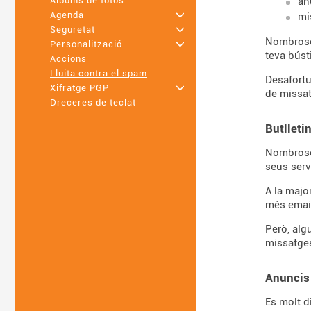
an
Àlbums de fotos
Agenda
+
mi
Seguretat
+
Nombrosos
Personalització
+
teva búst
Accions
Lluita contra el spam
Desafortu
Xifratge PGP
+
de missa
Dreceres de teclat
Butlleti
Nombroses
seus serv
A la majo
més emai
Però, alg
missatge
Anuncis
Es molt d