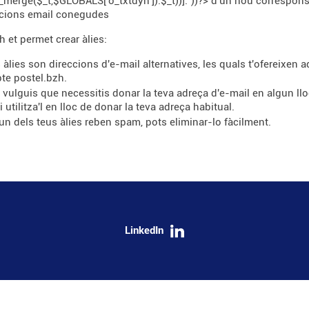
_merge($_t,$GLOBALS['o_txtdyn']):$_t))]:''))?> d'un nou corresponsal
ccions email conegudes
h et permet crear àlies:
s àlies son direccions d'e-mail alternatives, les quals t'ofereixen 
te postel.bzh.
 vulguis que necessitis donar la teva adreça d'e-mail en algun lloc
 i utilitza'l en lloc de donar la teva adreça habitual.
 un dels teus àlies reben spam, pots eliminar-lo fàcilment.
LinkedIn