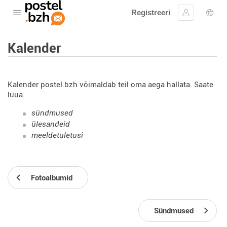
Registreeri
Avage menüü
Logi sisse
Keel
Kalender
Kalender postel.bzh võimaldab teil oma aega hallata. Saate
luua:
sündmused
ülesandeid
meeldetuletusi
Fotoalbumid
Sündmused