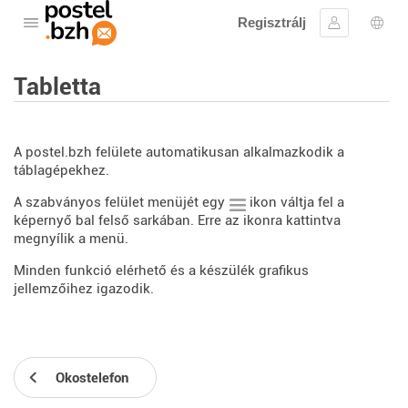
Regisztrálj
Nyissa meg a menüt
Bejelentke
Nyel
Tabletta
A postel.bzh felülete automatikusan alkalmazkodik a
táblagépekhez.
A szabványos felület menüjét egy
ikon váltja fel a
képernyő bal felső sarkában. Erre az ikonra kattintva
megnyílik a menü.
Minden funkció elérhető és a készülék grafikus
jellemzőihez igazodik.
Okostelefon