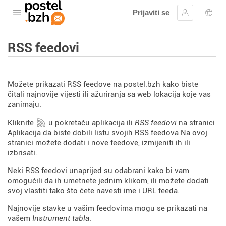
Prijaviti se
Otvorite meni
Prijavite se
Izbor
RSS feedovi
Možete prikazati RSS feedove na postel.bzh kako biste
čitali najnovije vijesti ili ažuriranja sa web lokacija koje vas
zanimaju.
Kliknite
u pokretaču aplikacija ili
RSS feedovi
na stranici
Aplikacija da biste dobili listu svojih RSS feedova Na ovoj
stranici možete dodati i nove feedove, izmijeniti ih ili
izbrisati.
Neki RSS feedovi unaprijed su odabrani kako bi vam
omogućili da ih umetnete jednim klikom, ili možete dodati
svoj vlastiti tako što ćete navesti ime i URL feeda.
Najnovije stavke u vašim feedovima mogu se prikazati na
vašem
Instrument tabla
.