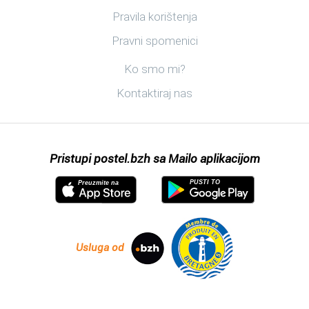
Korisni linkovi
Pravila korištenja
Pravni spomenici
Otkrijte postel.bzh
Ko smo mi?
Kontaktiraj nas
Pristupi postel.bzh sa Mailo aplikacijom
PUSTI TO
Preuzmite na
Usluga od