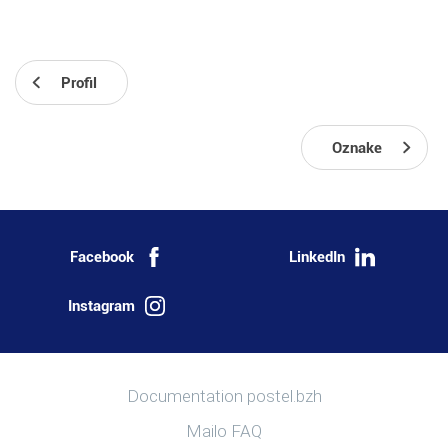
Profil
Oznake
Facebook
LinkedIn
Instagram
Više informacija
Documentation postel.bzh
Mailo FAQ