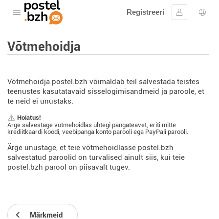
Registreeri
Avage menüü
Logi sisse
Keel
Võtmehoidja
Võtmehoidja postel.bzh võimaldab teil salvestada teistes
teenustes kasutatavaid sisselogimisandmeid ja paroole, et
te neid ei unustaks.
Hoiatus!
Ärge salvestage võtmehoidlas ühtegi pangateavet, eriti mitte
krediitkaardi koodi, veebipanga konto parooli ega PayPali parooli.
Ärge unustage, et teie võtmehoidlasse postel.bzh
salvestatud paroolid on turvalised ainult siis, kui teie
postel.bzh parool on piisavalt tugev.
Märkmeid