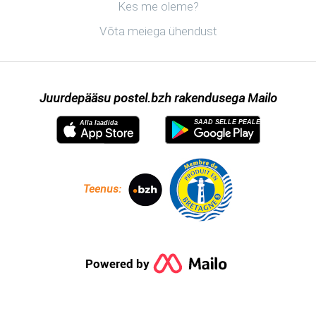
Avastama postel.bzh
Kes me oleme?
Võta meiega ühendust
Juurdepääsu postel.bzh rakendusega Mailo
SAAD SELLE PEALE
Alla laadida
Teenus:
Powered by