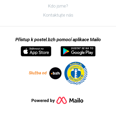
Objevit postel.bzh
Kdo jsme?
Kontaktujte nás
Přístup k postel.bzh pomocí aplikace Mailo
DOSTAT SE NA TO
Stáhnout na
Služba od
Powered by