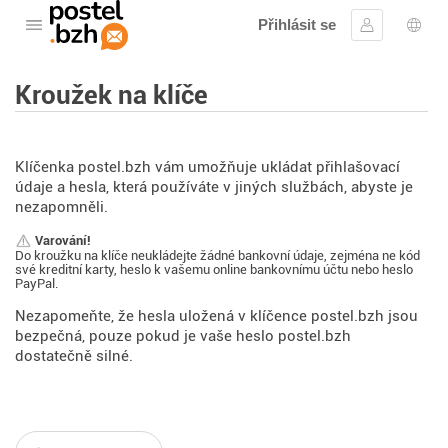
Přihlásit se
Otevřete nabídku
Přihlásit se
Výbě
Kroužek na klíče
Klíčenka postel.bzh vám umožňuje ukládat přihlašovací
údaje a hesla, která používáte v jiných službách, abyste je
nezapomněli.
Varování!
Do kroužku na klíče neukládejte žádné bankovní údaje, zejména ne kód
své kreditní karty, heslo k vašemu online bankovnímu účtu nebo heslo
PayPal.
Nezapomeňte, že hesla uložená v klíčence postel.bzh jsou
bezpečná, pouze pokud je vaše heslo postel.bzh
dostatečně silné.