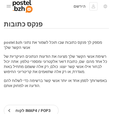
הירשם
לפתוח את התפריט
שפה
להתחבר
פנקס כתובות
postel.bzh מספק לך פנקס כתובות שבו תוכל לשמור את נתוני
אנשי הקשר שלך
רשימת אנשי הקשר שלך מציגה את הודעות הנתונים העיקריות של
כל אחד מהם: שם, כתובת דואר אלקטרוני ומספרי טלפון. אתה יכול
לבחור אילו אנשי קשר יוצגו: כולם, רק אלה ששמם מתחיל באות
מוגדרת, או רק אלה שתואמים את קריטריוני החיפוש.
באפשרותך לסמן אחד או יותר אנשי קשר ברשימה כדי לשלוח להם
הודעה או למחוק אותם.
לקוח IMAP4 / POP3