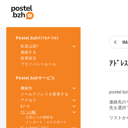
Postel.bzhｲﾝﾌｫﾒｰｼｮﾝ
I
私達は誰?
+
連絡する
使用状況
ｱﾄﾞﾚ
プライバシールール
Postel.bzhサービス
機能性
+
poste
メールアドレスを変更する
アクセス
+
連絡先の
Eﾒｰﾙ
+
先を選択
ｱﾄﾞﾚｽ帳
+
リストか
お気にりの連絡先
インポート・エクスポート
ｳﾞｧｰﾁｬﾙﾄﾞﾗｲﾌﾞ
+