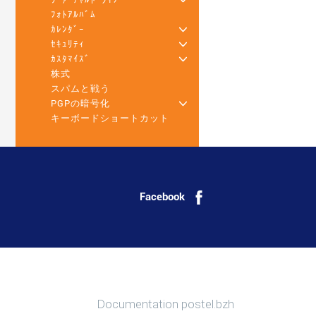
ﾌｫﾄｱﾙﾊﾞﾑ
ｶﾚﾝﾀﾞｰ
+
ｾｷｭﾘﾃｨ
+
ｶｽﾀﾏｲｽﾞ
+
株式
スパムと戦う
PGPの暗号化
+
キーボードショートカット
Facebook
詳しくは
Documentation postel.bzh