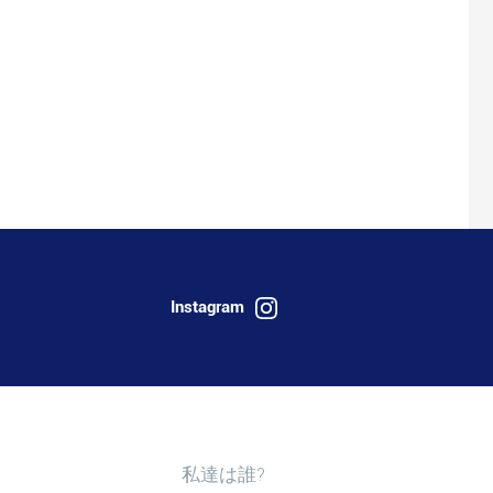
Instagram
Postel.bzhを発見する
私達は誰?