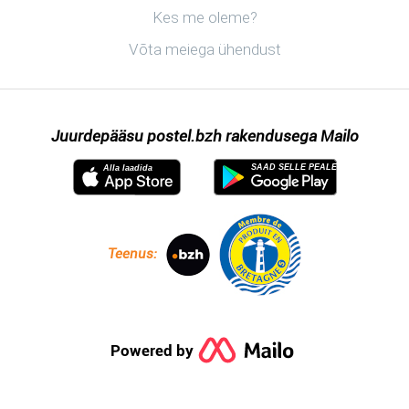
Avastama postel.bzh
Kes me oleme?
Võta meiega ühendust
Juurdepääsu postel.bzh rakendusega Mailo
SAAD SELLE PEALE
Alla laadida
Teenus:
Powered by