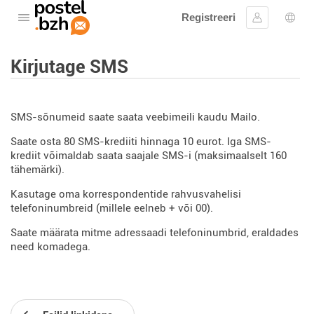
Registreeri
Avage menüü
Logi sisse
Keel
Kirjutage SMS
SMS-sõnumeid saate saata veebimeili kaudu Mailo.
Saate osta 80 SMS-krediiti hinnaga 10 eurot. Iga SMS-
krediit võimaldab saata saajale SMS-i (maksimaalselt 160
tähemärki).
Kasutage oma korrespondentide rahvusvahelisi
telefoninumbreid (millele eelneb + ​​või 00).
Saate määrata mitme adressaadi telefoninumbrid, eraldades
need komadega.