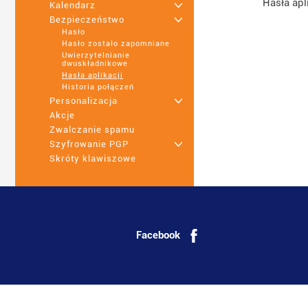
Hasła apl
Kalendarz
+
Bezpieczeństwo
+
Hasło
Hasło zostało zapomniane
Uwierzytelnianie
dwuskładnikowe
Hasła aplikacji
Historia połączeń
Personalizacja
+
Akcje
Zwalczanie spamu
Szyfrowanie PGP
+
Skróty klawiszowe
Facebook