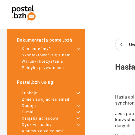
Dokumentacja postel.bzh
Uw
Kim jesteśmy?
+
Skontaktować się z nami
Warunki korzystania
Hasła
Polityka prywatności
Postel.bzh usługi
Funkcje
+
Hasła apl
Zmień swój adres email
synchroni
Dostęp
+
E-mail
+
Jeśli pot
Książka adresowa
+
korzystas
Dysk wirtualny
+
danych.
Albumy ze zdjęciami