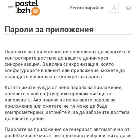
Регистрирай се
Отворете менюто
Впиши се
Избо
Пароли за приложения
Паролите за приложения ви позволяват да защитите и
контролирате достъпа до вашите данни чрез
синхронизация. За всяка синхронизация, която
конфигурирате в клиент или приложение, можете да
създадете и използвате конкретна парола.
Когато имате нужда от нова парола за приложение,
посочете в кой софтуер или приложение ще го
използвате. Ако повече не използвате парола за
приложение или смятате, че тя може да бъде
компрометирана, изтрийте я, за да забраните достъпа
до вашите данни.
Паролите за приложения се генерират автоматично от
postel.bzh и не могат нито да бъдат избрани, нито да се