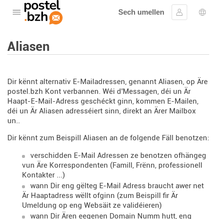
Sech umellen
Oppen de Menü
Umellen
Spro
Aliasen
Dir kënnt alternativ E-Mailadressen, genannt Aliasen, op Äre
postel.bzh Kont verbannen. Wéi d'Messagen, déi un Är
Haapt-E-Mail-Adress geschéckt ginn, kommen E-Mailen,
déi un Är Aliasen adresséiert sinn, direkt an Ärer Mailbox
un..
Dir kënnt zum Beispill Aliasen an de folgende Fäll benotzen:
verschidden E-Mail Adressen ze benotzen ofhängeg
vun Äre Korrespondenten (Famill, Frënn, professionell
Kontakter ...)
wann Dir eng gëlteg E-Mail Adress braucht awer net
Är Haaptadress wëllt ofginn (zum Beispill fir Är
Umeldung op eng Websäit ze validéieren)
wann Dir Ären eegenen Domain Numm hutt, eng