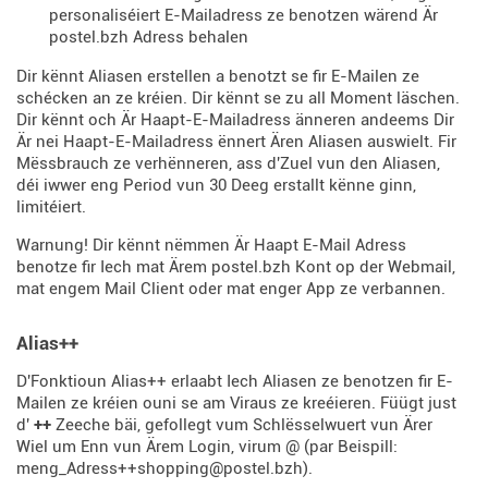
personaliséiert E-Mailadress ze benotzen wärend Är
postel.bzh Adress behalen
Dir kënnt Aliasen erstellen a benotzt se fir E-Mailen ze
schécken an ze kréien. Dir kënnt se zu all Moment läschen.
Dir kënnt och Är Haapt-E-Mailadress änneren andeems Dir
Är nei Haapt-E-Mailadress ënnert Ären Aliasen auswielt. Fir
Mëssbrauch ze verhënneren, ass d'Zuel vun den Aliasen,
déi iwwer eng Period vun 30 Deeg erstallt kënne ginn,
limitéiert.
Warnung! Dir kënnt nëmmen Är Haapt E-Mail Adress
benotze fir Iech mat Ärem postel.bzh Kont op der Webmail,
mat engem Mail Client oder mat enger App ze verbannen.
Alias++
D'Fonktioun Alias++ erlaabt Iech Aliasen ze benotzen fir E-
Mailen ze kréien ouni se am Viraus ze kreéieren. Füügt just
d'
++
Zeeche bäi, gefollegt vum Schlësselwuert vun Ärer
Wiel um Enn vun Ärem Login, virum @ (par Beispill:
meng_Adress++shopping@postel.bzh).