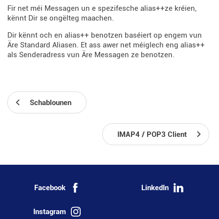
Fir net méi Messagen un e spezifesche alias++ze kréien,
kënnt Dir se ongëlteg maachen.
Dir kënnt och en alias++ benotzen baséiert op engem vun
Äre Standard Aliasen. Et ass awer net méiglech eng alias++
als Senderadress vun Äre Messagen ze benotzen.
Schablounen
IMAP4 / POP3 Client
Facebook
LinkedIn
Instagram