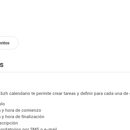
entos
s
.bzh calendario te permite crear tareas y definir para cada una de 
ulo
a y hora de comienzo
a y hora de finalización
scripción
cordatorios por SMS o e-mail