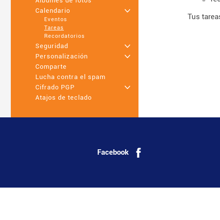
Álbumes de fotos
Calendario
+
Tus tarea
Eventos
Tareas
Recordatorios
Seguridad
+
Personalización
+
Comparte
Lucha contra el spam
Cifrado PGP
+
Atajos de teclado
Facebook