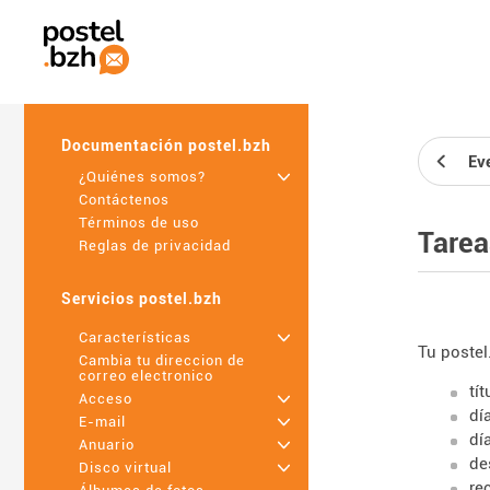
Documentación postel.bzh
Ev
¿Quiénes somos?
+
Contáctenos
Términos de uso
Tarea
Reglas de privacidad
Servicios postel.bzh
Características
+
Tu postel
Cambia tu direccion de
correo electronico
tít
Acceso
+
dí
E-mail
+
dí
Anuario
+
de
Disco virtual
+
re