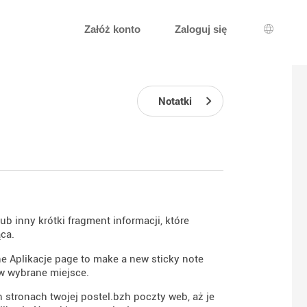
Załóż konto
Zaloguj się
Wybór j
Notatki
b inny krótki fragment informacji, które
ca.
he Aplikacje page to make a new sticky note
 w wybrane miejsce.
stronach twojej postel.bzh poczty web, aż je