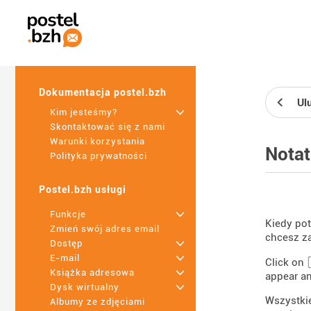
Dokumentacja postel.bzh
Ul
Kim jesteśmy?
+
Skontaktować się z nami
Warunki korzystania
Notat
Polityka prywatności
Postel.bzh usługi
Funkcje
+
Kiedy pot
Zmień swój adres email
chcesz z
Dostęp
+
E-mail
+
Click on
Książka adresowa
+
appear an
Dysk wirtualny
+
Wszystkie
Albumy ze zdjęciami