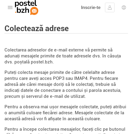
Inscrie-te
Deschide meniul
Conectare
Aleg
Colectează adrese
Colectarea adreselor de e-mail externe vă permite să
adunați mesajele primite de toate adresele dvs. în căsuța
dvs. poștală postel.bzh.
Puteți colecta mesaje primite de către celelalte adrese
pentru care aveți acces POP3 sau IMAP4. Pentru fiecare
adresă ale cărei mesaje doriți să le colectați, trebuie să
indicați datele de conectare a contului și parola acestuia,
precum și serverul de e-mail de utilizat.
Pentru a observa mai ușor mesajele colectate, puteți atribui
o anumită culoare fiecărei adrese. Mesajele colectate de la
această adresă vor fi afișate în această culoare.
Pentru a începe colectarea mesajelor, faceți clic pe butonul