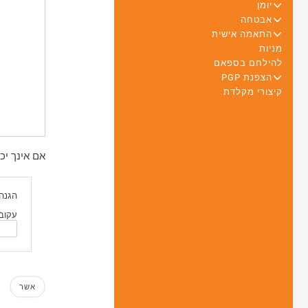
+
יומן
+
אבטחה
+
התאמה אישית
מניות
להילחם בספאם
+
הצפנת PGP
קיצורי מקלדת
אם אינך יכול להתחבר לחשבון postel.bzh של
הגנה 
עקוב 