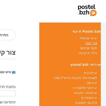
Postel.bzh תיעוד
התיחס
+
מי אנחנו?
צור קשר
תנאי שימוש
צור ק
כללי פרטיות
שירותי postel.bzh
איש קשר
+
תכונות
לשנות את כתובת הדוא"ל שלך
+
גישה
כתובת הדו
+
דואר אלקטרוני
+
פנקס כתובות
+
מסמכים
ההודעה של
אלבומי תמונות