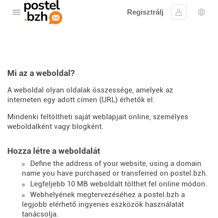
Regisztrálj
Nyissa meg a menüt
Bejelentke
Nyel
Mi az a weboldal?
A weboldal olyan oldalak összessége, amelyek az
interneten egy adott címen (URL) érhetők el.
Mindenki feltöltheti saját weblapjait online, személyes
weboldalként vagy blogként.
Hozza létre a weboldalát
Define the address of your website, using a domain
name you have purchased or transferred on postel.bzh.
Legfeljebb 10 MB weboldalt tölthet fel online módon.
Webhelyének megtervezéséhez a postel.bzh a
legjobb elérhető ingyenes eszközök használatát
tanácsolja.