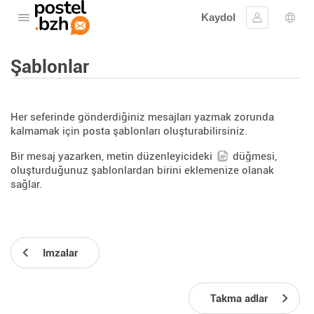
Kaydol
Menüyü aç
Oturum aç
Dil s
Şablonlar
Her seferinde gönderdiğiniz mesajları yazmak zorunda
kalmamak için posta şablonları oluşturabilirsiniz.
Bir mesaj yazarken, metin düzenleyicideki
düğmesi,
oluşturduğunuz şablonlardan birini eklemenize olanak
sağlar.
Imzalar
Takma adlar