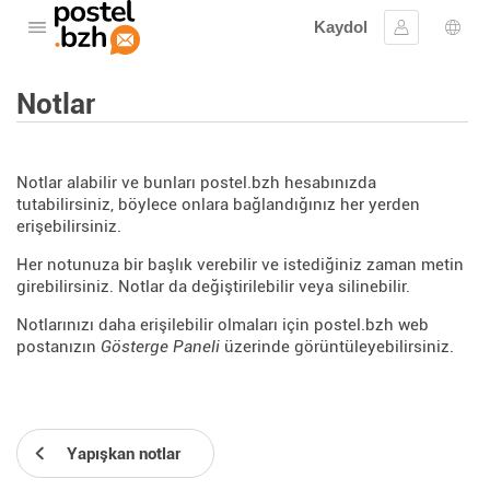
Kaydol
Menüyü aç
Oturum aç
Dil s
Notlar
Notlar alabilir ve bunları postel.bzh hesabınızda
tutabilirsiniz, böylece onlara bağlandığınız her yerden
erişebilirsiniz.
Her notunuza bir başlık verebilir ve istediğiniz zaman metin
girebilirsiniz. Notlar da değiştirilebilir veya silinebilir.
Notlarınızı daha erişilebilir olmaları için postel.bzh web
postanızın
Gösterge Paneli
üzerinde görüntüleyebilirsiniz.
Yapışkan notlar