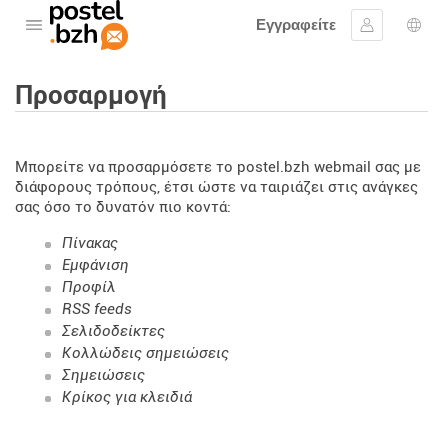
Εγγραφείτε
Ανοίξτε το μενού
Συνδεθείτε
Επι
Προσαρμογή
Μπορείτε να προσαρμόσετε το postel.bzh webmail σας με
διάφορους τρόπους, έτσι ώστε να ταιριάζει στις ανάγκες
σας όσο το δυνατόν πιο κοντά:
Πίνακας
Εμφάνιση
Προφίλ
RSS feeds
Σελιδοδείκτες
Κολλώδεις σημειώσεις
Σημειώσεις
Κρίκος για κλειδιά