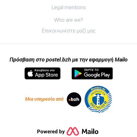
Legal mentions
Ανακαλύψτε postel.bzh
Who are we?
Επικοινωνίστε μαζί μας
Πρόσβαση στο postel.bzh με την εφαρμογή Mailo
ΠΆΡΤΕ ΤΟ
Κατεβάστε στο
Μια υπηρεσία από
Powered by