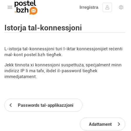
Irregistra
Tiftaħ il-menu
Sinjal
Għaż
Istorja tal-konnessjoni
L-istorja tal-konnessjoni turi l-iktar konnessjonijiet reċenti
mal-kont postel.bzh tiegħek.
Jekk tinnota xi konnessjoni suspettuża, speċjalment minn
indirizz IP li ma tafx, ibdel il-password tiegħek
immedjatament.
Passwords tal-applikazzjoni
Adattament