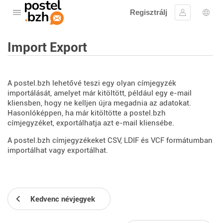
Regisztrálj
Nyissa meg a menüt
Bejelentke
Nyel
Import Export
A postel.bzh lehetővé teszi egy olyan címjegyzék
importálását, amelyet már kitöltött, például egy e-mail
kliensben, hogy ne kelljen újra megadnia az adatokat.
Hasonlóképpen, ha már kitöltötte a postel.bzh
címjegyzéket, exportálhatja azt e-mail kliensébe.
A postel.bzh címjegyzékeket CSV, LDIF és VCF formátumban
importálhat vagy exportálhat.
Kedvenc névjegyek