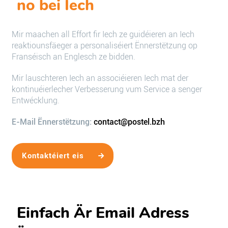
no bei Iech
Mir maachen all Effort fir Iech ze guidéieren an Iech
reaktiounsfäeger a personaliséiert Ënnerstëtzung op
Franséisch an Englesch ze bidden.
Mir lauschteren Iech an associéieren Iech mat der
kontinuéierlecher Verbesserung vum Service a senger
Entwécklung.
E-Mail Ënnerstëtzung:
contact@postel.bzh
Kontaktéiert eis
Einfach Är Email Adress