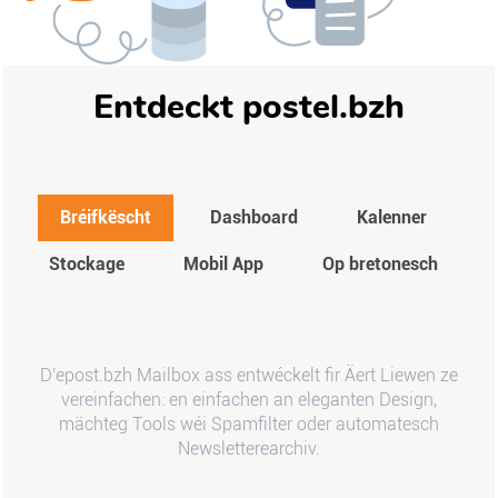
Entdeckt postel.bzh
Bréifkëscht
Dashboard
Kalenner
Stockage
Mobil App
Op bretonesch
D'epost.bzh Mailbox ass entwéckelt fir Äert Liewen ze
vereinfachen: en einfachen an eleganten Design,
mächteg Tools wéi Spamfilter oder automatesch
Newsletterearchiv.