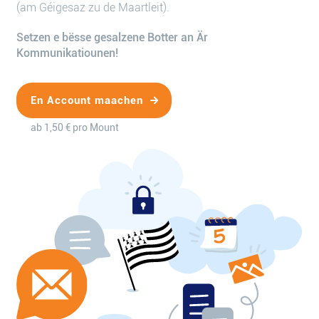
(am Géigesaz zu de Maartleit).
Setzen e bësse gesalzene Botter an Är
Kommunikatiounen!
En Account maachen
ab 1,50 € pro Mount