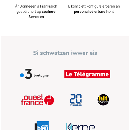
Är Donnéeën a Frankräich
E komplett konfiguréierbaren an
gespäichert op
séchere
personaliséierbare
Kont
Serveren
Si schwätzen iwwer eis