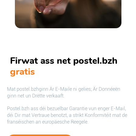
Firwat ass net postel.bzh
gratis
Mat postel.bzhginn Är E-Maile ni gelies; Är Donnéeën
ginn net un Drëtte verkaaft.
Postel.bzh ass déi bezuelbar Garantie vun enger E-Mail,
déi Dir mat Vertraue benotzt, a strikt Konformitéit mat de
franséischen an europäesche Reegele.