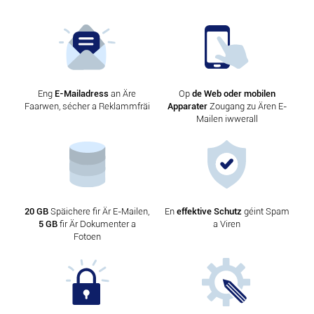
Eng
E-Mailadress
an Äre
Op
de Web oder mobilen
Faarwen, sécher a Reklammfräi
Apparater
Zougang zu Ären E-
Mailen iwwerall
20 GB
Späichere fir Är E-Mailen,
En
effektive Schutz
géint Spam
5 GB
fir Är Dokumenter a
a Viren
Fotoen