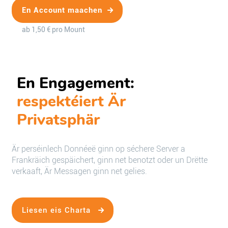
En Account maachen
ab 1,50 € pro Mount
En Engagement:
respektéiert Är
Privatsphär
Är perséinlech Donnéeë ginn op séchere Server a
Frankräich gespäichert, ginn net benotzt oder un Drëtte
verkaaft, Är Messagen ginn net gelies.
Liesen eis Charta