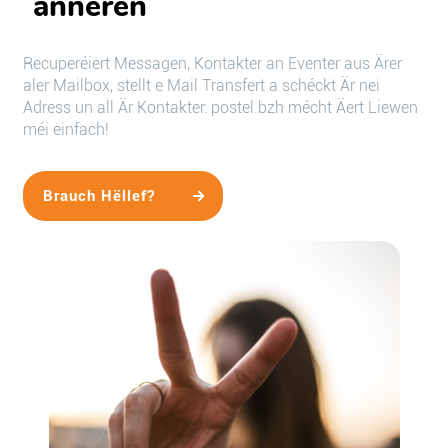
änneren
Recuperéiert Messagen, Kontakter an Eventer aus Ärer
aler Mailbox, stellt e Mail Transfert a schéckt Är nei
Adress un all Är Kontakter: postel.bzh mécht Äert Liewen
méi einfach!
Brauch Hëllef?