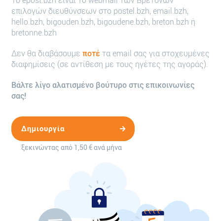
Το epost.bzh είναι το webmail των Βρετόνων
επιλογών διευθύνσεων στο postel.bzh, email.bzh,
hello.bzh, bigouden.bzh, bigoudene.bzh, breton.bzh ή
bretonne.bzh
Δεν θα διαβάσουμε
ποτέ
τα email σας για στοχευμένες
διαφημίσεις (σε αντίθεση με τους ηγέτες της αγοράς).
Βάλτε λίγο αλατισμένο βούτυρο στις επικοινωνίες
σας!
Δημιουργία
ξεκινώντας από 1,50 € ανά μήνα
λογαριασμού