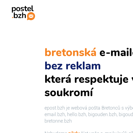
bretonská
e-mail
bez reklam
která respektuje
soukromí
epost.bzh je webová pošta Bretonců s výb
email.bzh, hello.bzh, bigouden.bzh, bigou
bretonne.bzh