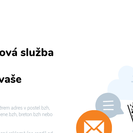
ová služba
 vaše
ěrem adres v postel.bzh,
dene.bzh, breton.bzh nebo