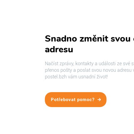
Snadno změnit svou 
adresu
Načíst zprávy, kontakty a události ze své s
přenos pošty a poslat svou novou adresu
postel.bzh vám usnadní život!
Potřebovat pomoc?