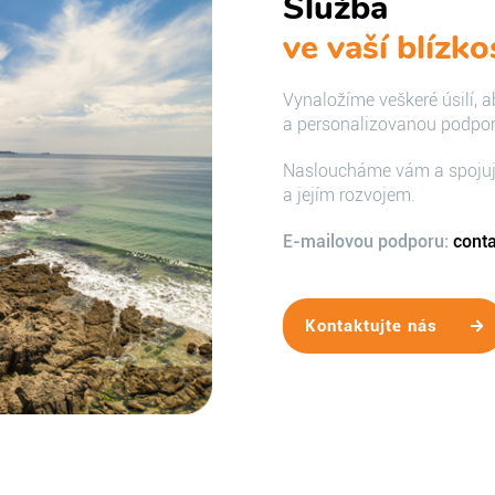
Služba
ve vaší blízko
Vynaložíme veškeré úsilí, 
a personalizovanou podporu
Nasloucháme vám a spojuj
a jejím rozvojem.
E-mailovou podporu:
cont
Kontaktujte nás