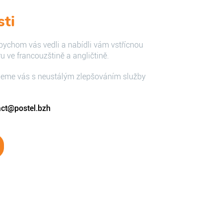
sti
abychom vás vedli a nabídli vám vstřícnou
 ve francouzštině a angličtině.
eme vás s neustálým zlepšováním služby
act@postel.bzh