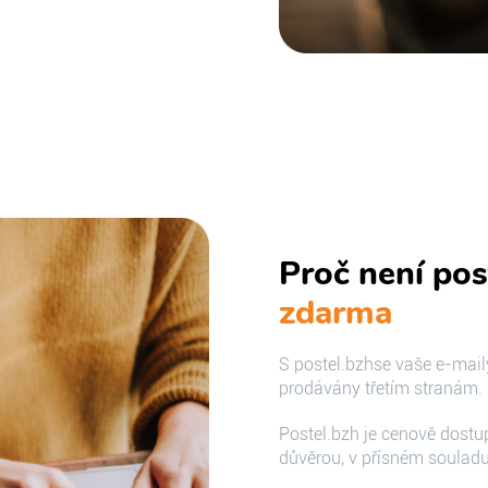
Proč není pos
zdarma
S postel.bzhse vaše e-mail
prodávány třetím stranám.
Postel.bzh je cenově dostu
důvěrou, v přísném souladu