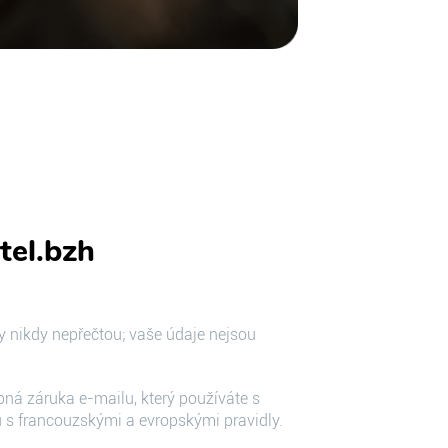
tel.bzh
y nikdy nepřečtou; vaše údaje nejsou
pná záruka e-mailu, který používáte s
 s francouzskými a evropskými pravidly.