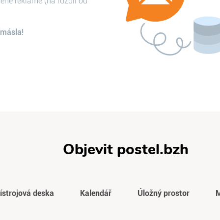
lené reklamě (na rozdíl od
 másla!
Objevit postel.bzh
ístrojová deska
Kalendář
Úložný prostor
M