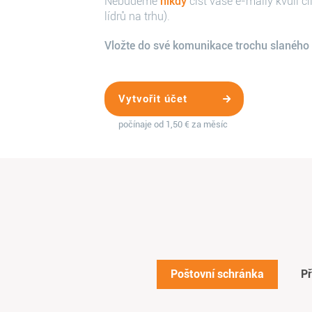
Nebudeme
nikdy
číst vaše e-maily kvůli cí
lídrů na trhu).
Vložte do své komunikace trochu slaného
Vytvořit účet
počínaje od 1,50 € za měsíc
Poštovní schránka
Př