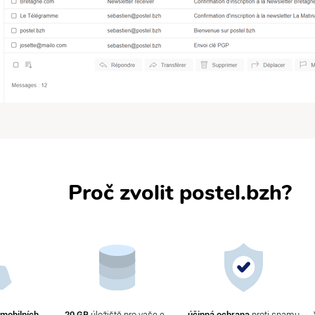
Proč zvolit postel.bzh?
mobilních
20 GB
úložiště pro vaše e-
účinná ochrana
proti spamu