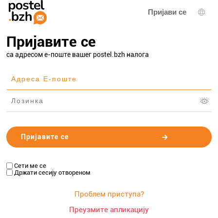
Пријави се
Избо
Пријавите се
са адресом е-поште вашег postel.bzh налога
Сети ме се
Држати сесију отвореном
Проблем приступа?
Преузмите апликацију