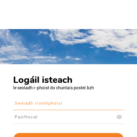
Logáil isteach
le seoladh r-phoist do chuntais postel.bzh