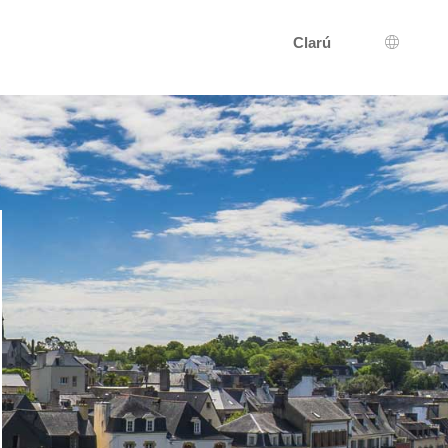
Clarú
Roghnú